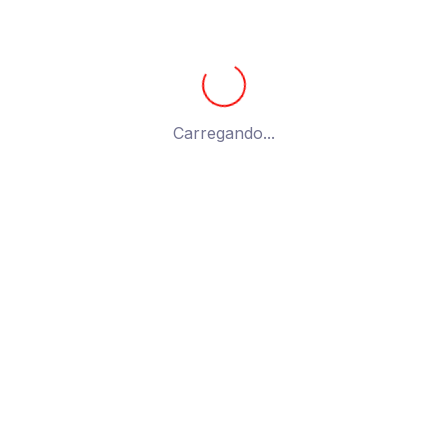
ando a única postagem
Carregando...